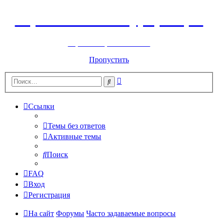
Горнолыжный курорт Цей
перейти обратно на сайт
Пропустить
Расширенный
Поиск
поиск
Ссылки
Темы без ответов
Активные темы
Поиск
FAQ
Вход
Регистрация
На сайт
Форумы
Часто задаваемые вопросы