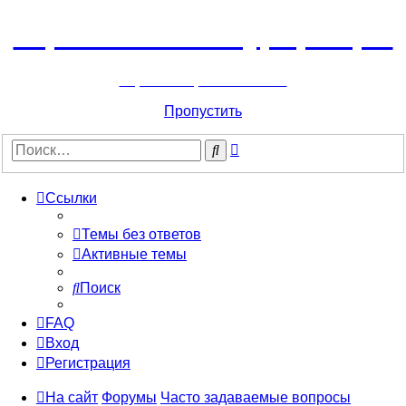
Горнолыжный курорт Цей
перейти обратно на сайт
Пропустить
Расширенный
Поиск
поиск
Ссылки
Темы без ответов
Активные темы
Поиск
FAQ
Вход
Регистрация
На сайт
Форумы
Часто задаваемые вопросы