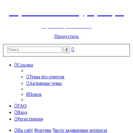
Горнолыжный курорт Цей
перейти обратно на сайт
Пропустить
Расширенный
Поиск
поиск
Ссылки
Темы без ответов
Активные темы
Поиск
FAQ
Вход
Регистрация
На сайт
Форумы
Часто задаваемые вопросы