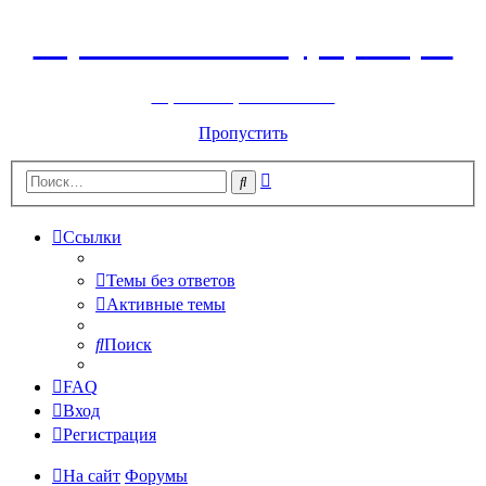
Горнолыжный курорт Цей
перейти обратно на сайт
Пропустить
Расширенный
Поиск
поиск
Ссылки
Темы без ответов
Активные темы
Поиск
FAQ
Вход
Регистрация
На сайт
Форумы