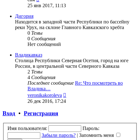
к
25 янв 2017, 11:13
последнему
сообщению
Дигория
Находится в западной части Республики по бассейну
реки Урух, на склоне Главного Кавказского хребта
0
Темы
0
Сообщения
Нет сообщений
Владикавказ
Столица Республики Северная Осетия, город на юге
России, в центральной части Северного Кавказа
2
Темы
4
Сообщения
Последнее сообщение
Re: Что посмотреть во
Владика…
Перейти
veronikakoroleva
к
26 дек 2016, 17:24
последнему
сообщению
Вход
•
Регистрация
Имя пользователя:
Пароль:
Забыли пароль?
|
Запомнить меня