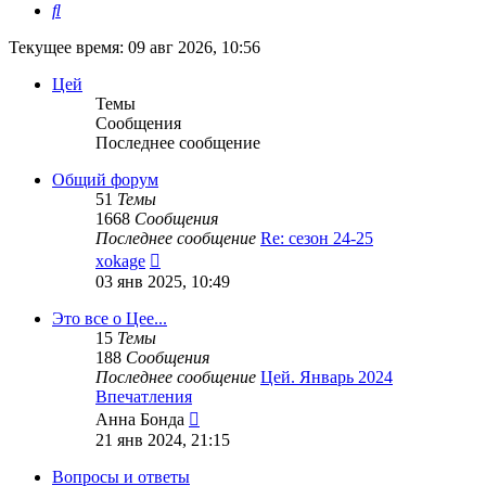
Поиск
Текущее время: 09 авг 2026, 10:56
Цей
Темы
Сообщения
Последнее сообщение
Общий форум
51
Темы
1668
Сообщения
Последнее сообщение
Re: сезон 24-25
Перейти
xokage
к
03 янв 2025, 10:49
последнему
сообщению
Это все о Цее...
15
Темы
188
Сообщения
Последнее сообщение
Цей. Январь 2024
Впечатления
Перейти
Анна Бонда
к
21 янв 2024, 21:15
последнему
сообщению
Вопросы и ответы