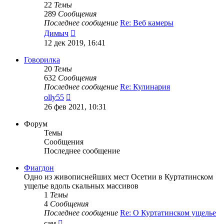
22
Темы
289
Сообщения
Последнее сообщение
Re: Веб камеры
Перейти
Димыч
к
12 дек 2019, 16:41
последнему
сообщению
Говорилка
20
Темы
632
Сообщения
Последнее сообщение
Re: Кулинария
Перейти
olly55
к
26 фев 2021, 10:31
последнему
сообщению
Форум
Темы
Сообщения
Последнее сообщение
Фиагдон
Одно из живописнейших мест Осетии в Куртатинском
ущелье вдоль скальных массивов
1
Темы
4
Сообщения
Последнее сообщение
Re: О Куртатинском ущелье
Перейти
сам