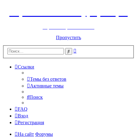
Горнолыжный курорт Цей
перейти обратно на сайт
Пропустить
Расширенный
Поиск
поиск
Ссылки
Темы без ответов
Активные темы
Поиск
FAQ
Вход
Регистрация
На сайт
Форумы