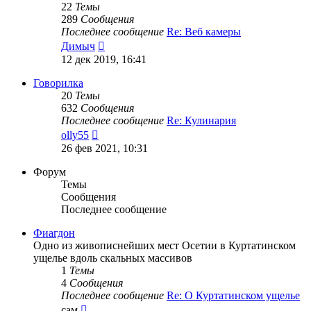
22
Темы
289
Сообщения
Последнее сообщение
Re: Веб камеры
Перейти
Димыч
к
12 дек 2019, 16:41
последнему
сообщению
Говорилка
20
Темы
632
Сообщения
Последнее сообщение
Re: Кулинария
Перейти
olly55
к
26 фев 2021, 10:31
последнему
сообщению
Форум
Темы
Сообщения
Последнее сообщение
Фиагдон
Одно из живописнейших мест Осетии в Куртатинском
ущелье вдоль скальных массивов
1
Темы
4
Сообщения
Последнее сообщение
Re: О Куртатинском ущелье
Перейти
сам