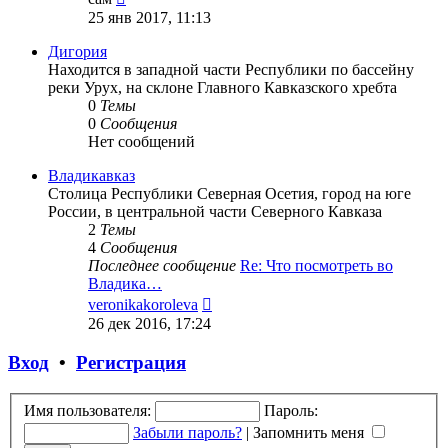
к
25 янв 2017, 11:13
последнему
сообщению
Дигория
Находится в западной части Республики по бассейну
реки Урух, на склоне Главного Кавказского хребта
0
Темы
0
Сообщения
Нет сообщений
Владикавказ
Столица Республики Северная Осетия, город на юге
России, в центральной части Северного Кавказа
2
Темы
4
Сообщения
Последнее сообщение
Re: Что посмотреть во
Владика…
Перейти
veronikakoroleva
к
26 дек 2016, 17:24
последнему
сообщению
Вход
•
Регистрация
Имя пользователя:
Пароль:
Забыли пароль?
|
Запомнить меня