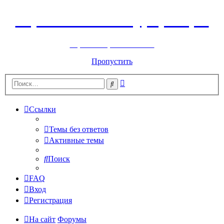
Горнолыжный курорт Цей
перейти обратно на сайт
Пропустить
Расширенный
Поиск
поиск
Ссылки
Темы без ответов
Активные темы
Поиск
FAQ
Вход
Регистрация
На сайт
Форумы