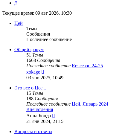
Поиск
Текущее время: 09 авг 2026, 10:30
Цей
Темы
Сообщения
Последнее сообщение
Общий форум
51
Темы
1668
Сообщения
Последнее сообщение
Re: сезон 24-25
Перейти
xokage
к
03 янв 2025, 10:49
последнему
сообщению
Это все о Цее...
15
Темы
188
Сообщения
Последнее сообщение
Цей. Январь 2024
Впечатления
Перейти
Анна Бонда
к
21 янв 2024, 21:15
последнему
сообщению
Вопросы и ответы