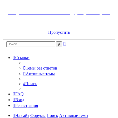
Горнолыжный курорт Цей
перейти обратно на сайт
Пропустить
Расширенный
Поиск
поиск
Ссылки
Темы без ответов
Активные темы
Поиск
FAQ
Вход
Регистрация
На сайт
Форумы
Поиск
Активные темы