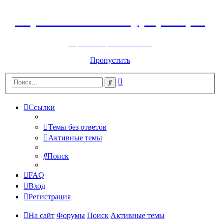
Горнолыжный курорт Цей
перейти обратно на сайт
Пропустить
Расширенный
Поиск
поиск
Ссылки
Темы без ответов
Активные темы
Поиск
FAQ
Вход
Регистрация
На сайт
Форумы
Поиск
Активные темы