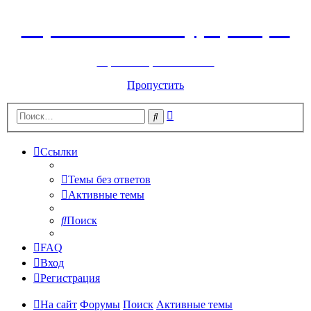
Горнолыжный курорт Цей
перейти обратно на сайт
Пропустить
Расширенный
Поиск
поиск
Ссылки
Темы без ответов
Активные темы
Поиск
FAQ
Вход
Регистрация
На сайт
Форумы
Поиск
Активные темы