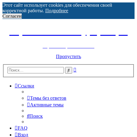
Этот сайт использует cookies для обеспечения своей
корректной работы.
Подробнее
Согласен
Горнолыжный курорт Цей
перейти обратно на сайт
Пропустить
Расширенный
Поиск
поиск
Ссылки
Темы без ответов
Активные темы
Поиск
FAQ
Вход