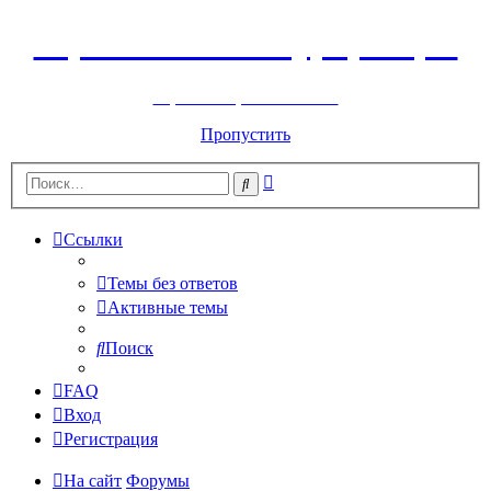
Горнолыжный курорт Цей
перейти обратно на сайт
Пропустить
Расширенный
Поиск
поиск
Ссылки
Темы без ответов
Активные темы
Поиск
FAQ
Вход
Регистрация
На сайт
Форумы