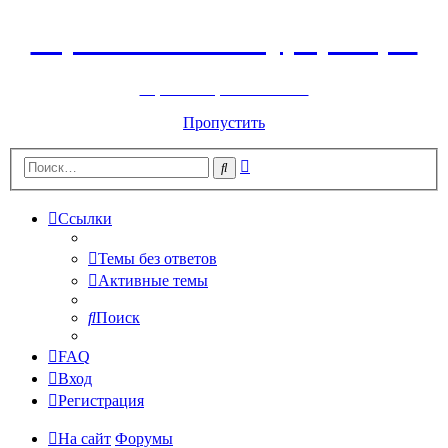
Горнолыжный курорт Цей
перейти обратно на сайт
Пропустить
Расширенный
Поиск
поиск
Ссылки
Темы без ответов
Активные темы
Поиск
FAQ
Вход
Регистрация
На сайт
Форумы