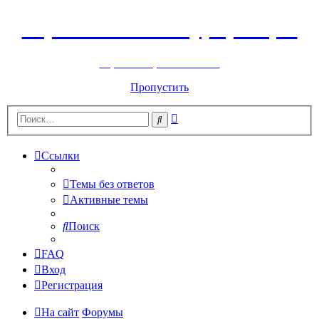
Горнолыжный курорт Цей
перейти обратно на сайт
Пропустить
Расширенный
Поиск
поиск
Ссылки
Темы без ответов
Активные темы
Поиск
FAQ
Вход
Регистрация
На сайт
Форумы