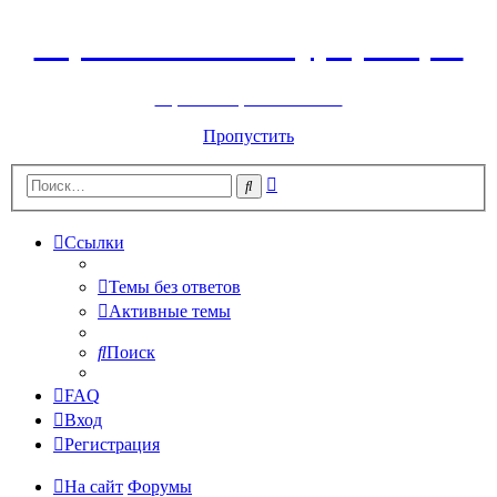
Горнолыжный курорт Цей
перейти обратно на сайт
Пропустить
Расширенный
Поиск
поиск
Ссылки
Темы без ответов
Активные темы
Поиск
FAQ
Вход
Регистрация
На сайт
Форумы