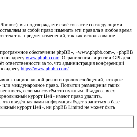
/forum»), вы подтверждаете своё согласие со следующими
ставляем за собой право изменять эти правила в любое время
от текст на предмет изменений, так как использование
«программное обеспечение phpBB», «www.phpbb.com», «phpBB
но по адресу
www.phpbb.com
. Ограничения лицензии GPL для
ёт ответственности за то, что администрация конференций
 по адресу
https://www.phpbb.com/
.
ывов к национальной розни и прочих сообщений, которые
й» или международное право. Попытки размещения таких
естность, если мы сочтём это нужным. IP-адреса всех
Горнолыжный курорт Цей» имеют право удалить,
, что введённая вами информация будет храниться в базе
лыжный курорт Цей», ни phpBB Limited не может быть