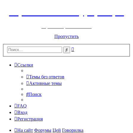
Горнолыжный курорт Цей
перейти обратно на сайт
Пропустить
Расширенный
Поиск
поиск
Ссылки
Темы без ответов
Активные темы
Поиск
FAQ
Вход
Регистрация
На сайт
Форумы
Цей
Говорилка