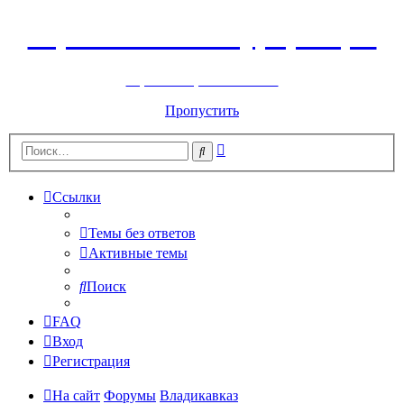
Горнолыжный курорт Цей
перейти обратно на сайт
Пропустить
Расширенный
Поиск
поиск
Ссылки
Темы без ответов
Активные темы
Поиск
FAQ
Вход
Регистрация
На сайт
Форумы
Владикавказ