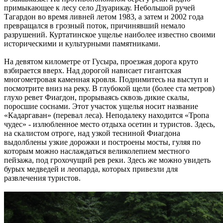
примыкающее к лесу село Дзуарикау. Небольшой ручей
Тагардон во время ливней летом 1983, а затем и 2002 года
превращался в грозный поток, причинявший немало
разрушений. Куртатинское ущелье наиболее известно своими
историческими и культурными памятниками.
На девятом километре от Гусыра, проезжая дорога круто
взбирается вверх. Над дорогой нависает гигантская
многометровая каменная кровля. Поднимитесь на выступ и
посмотрите вниз на реку. В глубокой щели (более ста метров)
глухо ревет Фиагдон, прорываясь сквозь дикие скалы,
поросшие соснами. Этот участок ущелья носит название
«Кадаргаван» (перевал леса). Неподалеку находится «Тропа
чудес» - излюбленное место отдыха осетин и туристов. Здесь,
на скалистом отроге, над узкой тесниной Фиагдона
выдолблены узкие дорожки и построены мосты, гуляя по
которым можно наслаждаться великолепием местного
пейзажа, под грохочущий рев реки. Здесь же можно увидеть
бурых медведей и леопарда, которых привезли для
развлечения туристов.