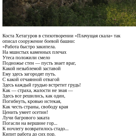
Коста Хетагуров в стихотворении «Плачущая скала» так
описал сооружение боевой башни:
«Работа быстро закипела.
На мшистых каменных плечах
Утеса положили смело
Подножье стен — пусть знает враг,
Какой незыблемой заставой
Ему здесь загородят путь.
С какой отчаянной отвагой
Здесь каждый грудью встретит грудь!
Как — страха, жалости не зная —
Здесь все решились, как один,
Погибнуть, кровью истекая,
Как честь страны, свободу края
Ценить умеет осетин!
Лучи багрового заката
Погасли на вершине гор...
К ночлегу возвратилось стадо...
Кипит работа до сих пор.