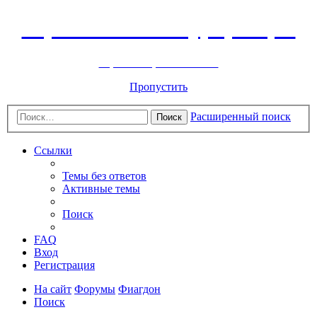
Горнолыжный курорт Цей
перейти обратно на сайт
Пропустить
Расширенный поиск
Поиск
Ссылки
Темы без ответов
Активные темы
Поиск
FAQ
Вход
Регистрация
На сайт
Форумы
Фиагдон
Поиск