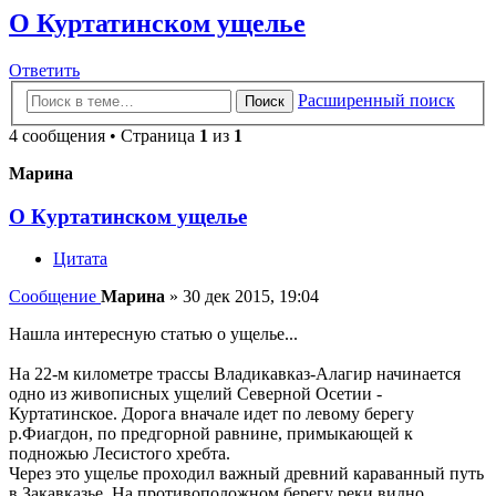
О Куртатинском ущелье
Ответить
Расширенный поиск
Поиск
4 сообщения • Страница
1
из
1
Марина
О Куртатинском ущелье
Цитата
Сообщение
Марина
»
30 дек 2015, 19:04
Нашла интересную статью о ущелье...
На 22-м километре трассы Владикавказ-Алагир начинается
одно из живописных ущелий Северной Осетии -
Куртатинское. Дорога вначале идет по левому берегу
р.Фиагдон, по предгорной равнине, примыкающей к
подножью Лесистого хребта.
Через это ущелье проходил важный древний караванный путь
в Закавказье. На противоположном берегу реки видно