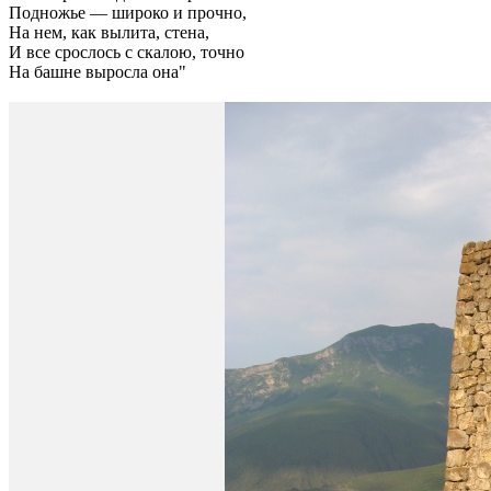
Подножье — широко и прочно,
На нем, как вылита, стена,
И все срослось с скалою, точно
На башне выросла она"