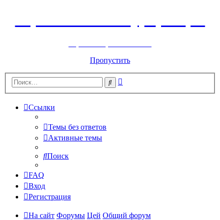
Горнолыжный курорт Цей
перейти обратно на сайт
Пропустить
Расширенный
Поиск
поиск
Ссылки
Темы без ответов
Активные темы
Поиск
FAQ
Вход
Регистрация
На сайт
Форумы
Цей
Общий форум