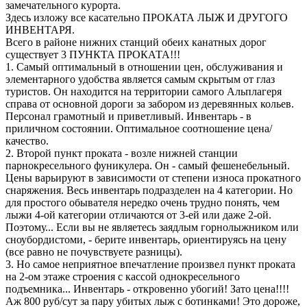
замечательного курорта.
Здесь изложу все касательно ПРОКАТА ЛЫЖ И ДРУГОГО
ИНВЕНТАРЯ.
Всего в районе нижних станций обеих канатных дорог
существует 3 ПУНКТА ПРОКАТА!!!
1. Самый оптимальный в отношении цен, обслуживания и
элементарного удобства является самым скрытым от глаз
туристов. Он находится на территории самого Альплагеря
справа от основной дороги за забором из деревянных кольев.
Персонал грамотный и приветливый. Инвентарь - в
приличном состоянии. Оптимальное соотношение цена/
качество.
2. Второй пункт проката - возле нижней станции
парнокресельного фуникулера. Он - самый фешенебельный.
Цены варьируют в зависимости от степени износа прокатного
снаряжения. Весь инвентарь подразделен на 4 категории. Но
для простого обывателя нередко очень трудно понять, чем
лыжи 4-ой категории отличаются от 3-ей или даже 2-ой.
Поэтому... Если вы не являетесь заядлым горнолыжником или
сноубордистоми, - берите инвентарь, ориентируясь на цену
(все равно не почувствуете разницы).
3. Но самое неприятное впечатление произвел пункт проката
на 2-ом этаже строения с кассой однокресельного
подъемника... Инвентарь - откровенно убогий! Зато цена!!!!
Аж 800 руб/сут за пару убитых лыж с ботинками! Это дороже,